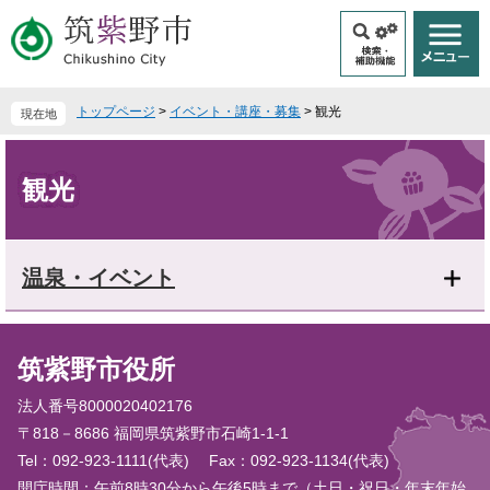
ペ
メ
ー
ニ
ジ
ュ
の
ー
先
を
トップページ
>
イベント・講座・募集
>
観光
現在地
頭
飛
で
ば
本
す
し
文
観光
。
て
本
文
へ
温泉・イベント
筑紫野市役所
法人番号8000020402176
〒818－8686 福岡県筑紫野市石崎1-1-1
Tel：092-923-1111(代表)
Fax：092-923-1134(代表)
開庁時間：午前8時30分から午後5時まで（土日・祝日・年末年始