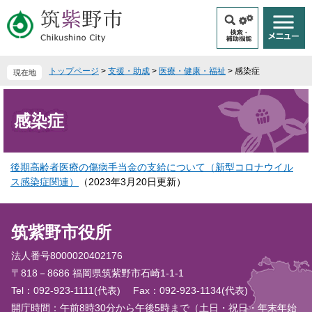
ペ
メ
ー
ニ
ジ
ュ
の
ー
先
を
トップページ
>
支援・助成
>
医療・健康・福祉
>
感染症
現在地
頭
飛
で
ば
本
す
し
文
感染症
。
て
本
文
後期高齢者医療の傷病手当金の支給について（新型コロナウイル
へ
ス感染症関連）
（2023年3月20日更新）
筑紫野市役所
法人番号8000020402176
〒818－8686 福岡県筑紫野市石崎1-1-1
Tel：092-923-1111(代表)
Fax：092-923-1134(代表)
開庁時間：午前8時30分から午後5時まで（土日・祝日・年末年始