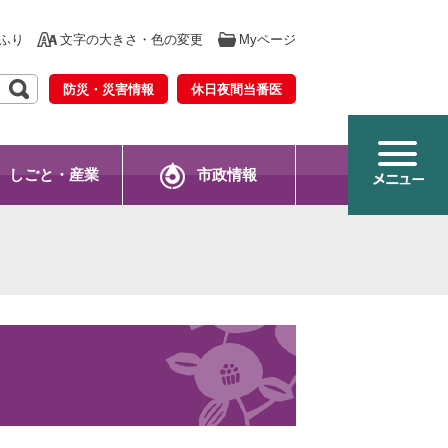
ふり
文字の大きさ・色の変更
Myページ
防災・災害情報
休日夜間当番医
しごと・産業
市政情報