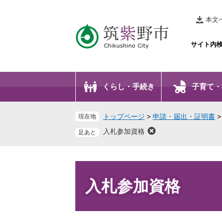
ペ
メ
ー
ニ
本文
ジ
ュ
の
ー
サイト内
先
を
頭
飛
で
ば
くらし・手続き
子育て・
す
し
。
て
本
トップページ
>
申請・届出・証明書
現在地
文
入札参加資格
へ
本
文
入札参加資格