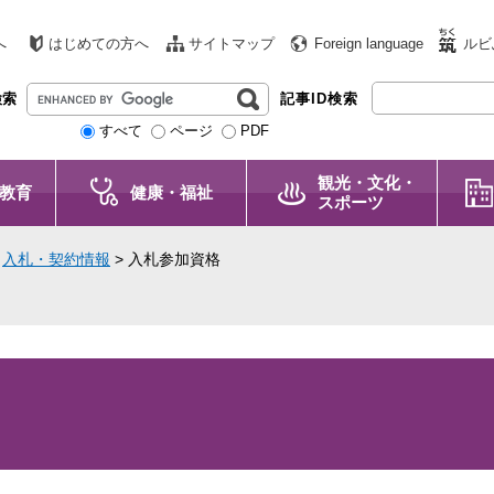
へ
はじめての方へ
サイトマップ
Foreign language
ルビ
G
検索
記事ID検索
o
すべて
ページ
PDF
o
g
観光・文化・
l
教育
健康・福祉
スポーツ
e
カ
>
入札・契約情報
>
入札参加資格
ス
タ
ム
検
索